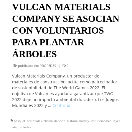
VULCAN MATERIALS
COMPANY SE ASOCIAN
CON VOLUNTARIOS
PARA PLANTAR
ÁRBOLES
publicado en:
PROFEDES
|
0
Vulcan Materials Company, un productor de
materiales de construcción, actúa como patrocinador
de sostenibilidad de The World Games 2022. El
objetivo de Vulcan es ayudar a garantizar que TWG
2022 deje un impacto ambiental duradero. Los Juegos
Mundiales 2022 y …
Continuar
básquet
,
cestoball
,
ciclismo
,
deporte
,
historia
,
hockey
,
institucionales
,
leyes
,
pato
,
profedes