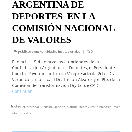
ARGENTINA DE
DEPORTES EN LA
COMISIÓN NACIONAL
DE VALORES
publicado en:
Actividades institucionales
|
0
El martes 15 de marzo las autoridades de la
Confederación Argentina de Deportes, el Presidente
Rodolfo Paverini, junto a su Vicepresidenta 2da., Dra.
Verónica Lamberto, el Dr. Tristán Alvarez y el Pte. de la
Comisión de Transformación Digital de CAD, …
Continuar
básquet
,
cestoball
,
ciclismo
,
deporte
,
historia
,
hockey
,
institucionales
,
leyes
,
pato
,
profedes