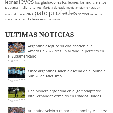
leyes
leonas
los gladiadores
los leones
los murcielagos
maligno torres
Mariela delgado
los pumas
medio ambiente
natacion
profedes
pato
softbol
paris 2024
adaptada
solana sierra
stefania ferrando
tenis
tenis de mesa
ULTIMAS NOTICIAS
Argentina aseguró su clasificación a la
AmeriCup 2027 tras un arranque perfecto en
el Sudamericano
7 agosto, 2026
Cinco argentinos salen a escena en el Mundial
Sub 20 de Atletismo
5 agosto, 2026
Una pionera argentina en el golf adaptado:
Rita Fernández compitió en Estados Unidos
3 agosto, 2026
Argentina volvió a reinar en el hockey Masters: