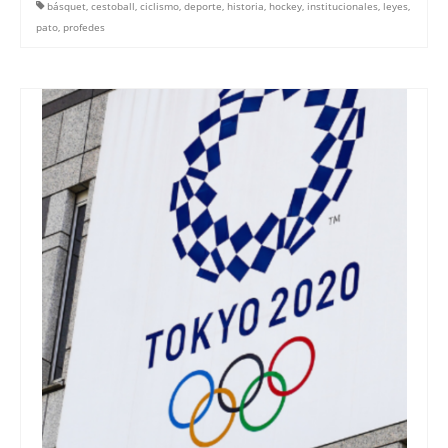
básquet
,
cestoball
,
ciclismo
,
deporte
,
historia
,
hockey
,
institucionales
,
leyes
,
pato
,
profedes