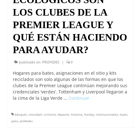
LOS CLUBES DE LA
PREMIER LEAGUE Y
QUÉ ESTÁN HACIENDO
PARA AYUDAR?
publicado en:
PROFEDES
|
0
Hogares para bates, asignaciones en el sitio y kits
reciclados son solo algunas de las formas en que los
clubes de la Premier League continúan mejorando sus
credenciales ‘verdes’. Tottenham y Liverpool llegaron a
la cima de la Liga Verde …
Continuar
básquet
,
cestoball
,
ciclismo
,
deporte
,
historia
,
hockey
,
institucionales
,
leyes
,
pato
,
profedes