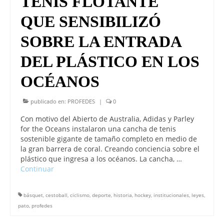
TENIS FLOTANTE
QUE SENSIBILIZÓ
SOBRE LA ENTRADA
DEL PLÁSTICO EN LOS
OCÉANOS
publicado en:
PROFEDES
|
0
Con motivo del Abierto de Australia, Adidas y Parley
for the Oceans instalaron una cancha de tenis
sostenible gigante de tamaño completo en medio de
la gran barrera de coral. Creando conciencia sobre el
plástico que ingresa a los océanos. La cancha, …
Continuar
básquet
,
cestoball
,
ciclismo
,
deporte
,
historia
,
hockey
,
institucionales
,
leyes
,
pato
,
profedes