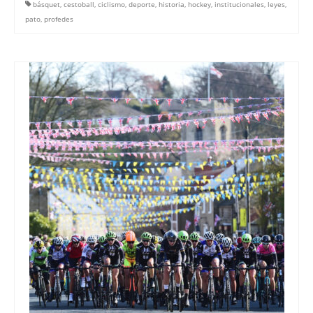
básquet
,
cestoball
,
ciclismo
,
deporte
,
historia
,
hockey
,
institucionales
,
leyes
,
pato
,
profedes