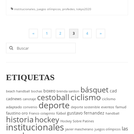
institucionales
,
juegos olímpicos
,
profedes
,
tokyo2020
PAGINACIÓN
«
1
2
3
4
»
DE
Buscar
por:
ENTRADAS
ETIQUETAS
básquet
boxeo
cad
beach handball
bochas
brenda sardon
cestoball
ciclismo
cadnews
ciclismo
canotaje
deporte
adaptado
eventos
famud
convenio
deporte sostenible
gustavo fernandez
faustino oro
fútbol
Franco colapinto
handball
historia
hockey
Hockey Sobre Patines
institucionales
las
javier mascherano
juegos olímpicos