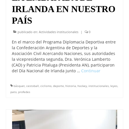
IRLANDA EN NUESTRO
PAÍS
publicado en:
Actividades institucionales
|
0
En el marco del Programa Diplomacia Deportiva entre
la Confederación Argentina de Deportes y la
Asociación Civil Acercando Naciones, sus autoridades
la vicepresidenta segunda, Dra. Verónica Lamberto
(CAD) y Patricia Pitaluga (Presidenta AN), participaron
del Día Nacional de Irlanda junto …
Continuar
básquet
,
cestoball
,
ciclismo
,
deporte
,
historia
,
hockey
,
institucionales
,
leyes
,
pato
,
profedes