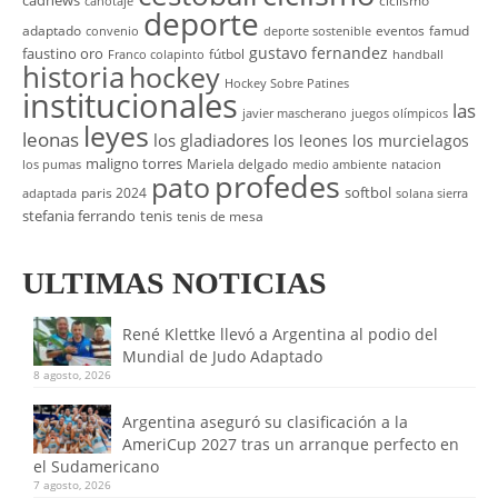
cadnews
ciclismo
canotaje
deporte
adaptado
eventos
famud
convenio
deporte sostenible
gustavo fernandez
faustino oro
fútbol
Franco colapinto
handball
historia
hockey
Hockey Sobre Patines
institucionales
las
javier mascherano
juegos olímpicos
leyes
leonas
los gladiadores
los leones
los murcielagos
maligno torres
Mariela delgado
los pumas
medio ambiente
natacion
profedes
pato
softbol
paris 2024
adaptada
solana sierra
stefania ferrando
tenis
tenis de mesa
ULTIMAS NOTICIAS
René Klettke llevó a Argentina al podio del
Mundial de Judo Adaptado
8 agosto, 2026
Argentina aseguró su clasificación a la
AmeriCup 2027 tras un arranque perfecto en
el Sudamericano
7 agosto, 2026