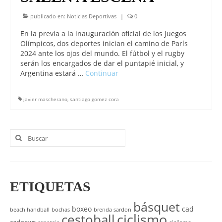
publicado en:
Noticias Deportivas
|
0
En la previa a la inauguración oficial de los Juegos
Olímpicos, dos deportes inician el camino de París
2024 ante los ojos del mundo. El fútbol y el rugby
serán los encargados de dar el puntapié inicial, y
Argentina estará …
Continuar
javier mascherano
,
santiago gomez cora
Buscar
por:
ETIQUETAS
básquet
boxeo
cad
beach handball
bochas
brenda sardon
cestoball
ciclismo