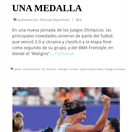
UNA MEDALLA
publicado en:
Noticias Deportivas
|
0
En una nueva jornada de los Juegos Olimpicos, las
principales novedades vinieron de parte del futbol,
que venció 2-0 a Ucrania y clasificó a la etapa final
como segundo de su grupo, y del BMX Freestyle, en
donde el “Maligno” …
Continuar
javier mascherano
,
los leones
,
maligno torres
,
nadia podoroska
,
thiago almada