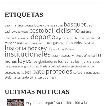
ETIQUETAS
básquet
boxeo
cad
beach handball
bochas
brenda sardon
cestoball
ciclismo
cadnews
ciclismo
canotaje
deporte
adaptado
eventos
famud
convenio
deporte sostenible
gustavo fernandez
faustino oro
fútbol
Franco colapinto
handball
historia
hockey
Hockey Sobre Patines
institucionales
las
javier mascherano
juegos olímpicos
leyes
leonas
los gladiadores
los leones
los murcielagos
maligno torres
Mariela delgado
los pumas
medio ambiente
natacion
profedes
pato
softbol
paris 2024
adaptada
solana sierra
stefania ferrando
tenis
tenis de mesa
ULTIMAS NOTICIAS
Argentina aseguró su clasificación a la