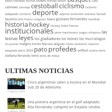
boxeo
cad
beach handball
bochas
brenda sardon
cestoball
ciclismo
cadnews
ciclismo
canotaje
deporte
adaptado
eventos
famud
convenio
deporte sostenible
gustavo fernandez
faustino oro
fútbol
Franco colapinto
handball
historia
hockey
Hockey Sobre Patines
institucionales
las
javier mascherano
juegos olímpicos
leyes
leonas
los gladiadores
los leones
los murcielagos
maligno torres
Mariela delgado
los pumas
medio ambiente
natacion
profedes
pato
softbol
paris 2024
adaptada
solana sierra
stefania ferrando
tenis
tenis de mesa
ULTIMAS NOTICIAS
Cinco argentinos salen a escena en el Mundial
Sub 20 de Atletismo
5 agosto, 2026
Una pionera argentina en el golf adaptado:
Rita Fernández compitió en Estados Unidos
3 agosto, 2026