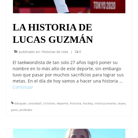
LA HISTORIA DE
LUCAS GUZMÁN
publicado en:
Historias de vida
|
0
El taekwondista de tan solo 27 años logró poner su
nombre en lo más alto de este deporte, sin embargo
tuvo que pasar por muchos sacrificios para lograr sus
metas. En el día de hoy vamos a hacer una historia …
Continuar
básquet
,
cestoball
,
ciclismo
,
deporte
,
historia
,
hockey
,
institucionales
,
leyes
,
pato
,
profedes