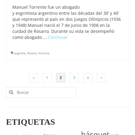
Manuel Torrente fue un abogado
y esgrimista argentino entre las décadas del 30’ y 40’
que representó al país en dos Juegos Olímpicos (1936
y 1948) Manuel nació el 7 de junio de 1908 en la
cuidad de Rosario. Durante su vida se desempeñó
como abogado …
Continuar
esgrima
,
florete
,
historia
PAGINACIÓN
«
1
2
3
4
»
DE
Buscar
por:
ENTRADAS
ETIQUETAS
básquet