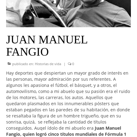
UNIVERSO CAD
NOTICIAS
CAD MEDIA
JUAN MANUEL
CAD FEDERAL
FANGIO
publicado en:
Historias de vida
|
0
Hay deportes que despiertan un mayor grado de interés en
las personas, mayor admiración por sus referentes. A
algunos les apasiona el fútbol, el básquet, y a otros, el
automovilismo, como a mi abuelo que su pasión era el ruido
de los motores, las carreras, los autos. Aquellos que
quedaron plasmados en los innumerables pósters que
estaban pegados en las paredes de su habitación, en donde
se resaltaba la figura de un hombre trigueño, que en su
sonrisa, quizá, se reflejaba la cantidad de títulos
conseguidos. Auqel ídolo de mi abuelo era
Juan Manuel
Fangio, quien logró cinco títulos mundiales de Fórmula 1