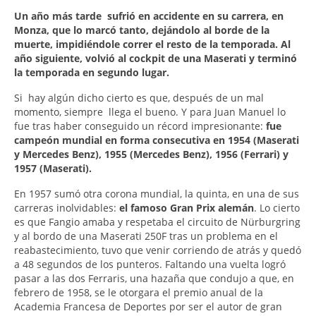
Un año más tarde sufrió en accidente en su carrera, en
Monza, que lo marcó tanto, dejándolo al borde de la
muerte, impidiéndole correr el resto de la temporada. Al
año siguiente, volvió al cockpit de una Maserati y terminó
la temporada en segundo lugar.
Si hay algún dicho cierto es que, después de un mal
momento, siempre llega el bueno. Y para Juan Manuel lo
fue tras haber conseguido un récord impresionante:
fue
campeón mundial en forma consecutiva en 1954 (Maserati
y Mercedes Benz), 1955 (Mercedes Benz), 1956 (Ferrari) y
1957 (Maserati).
En 1957 sumó otra corona mundial, la quinta, en una de sus
carreras inolvidables:
el famoso Gran Prix alemán
. Lo cierto
es que Fangio amaba y respetaba el circuito de Nürburgring
y al bordo de una Maserati 250F tras un problema en el
reabastecimiento, tuvo que venir corriendo de atrás y quedó
a 48 segundos de los punteros. Faltando una vuelta logró
pasar a las dos Ferraris, una hazaña que condujo a que, en
febrero de 1958, se le otorgara el premio anual de la
Academia Francesa de Deportes por ser el autor de gran