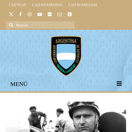
CAD PLAY
CAD EN ESPAÑOL
CAD IN ENGLISH
Buscar
por:
MENÚ
INICIO
INSTITUCIONAL
LEGISLACIÓN DEPORTIVA