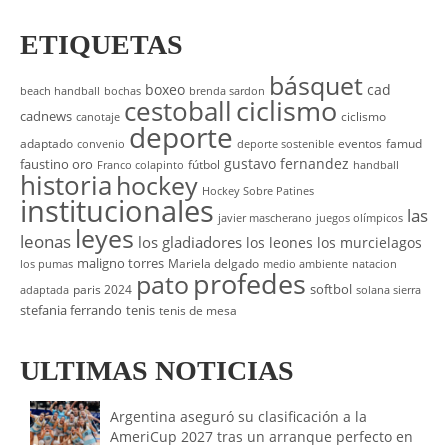
ETIQUETAS
básquet
boxeo
cad
beach handball
bochas
brenda sardon
cestoball
ciclismo
cadnews
ciclismo
canotaje
deporte
adaptado
eventos
famud
convenio
deporte sostenible
gustavo fernandez
faustino oro
fútbol
Franco colapinto
handball
historia
hockey
Hockey Sobre Patines
institucionales
las
javier mascherano
juegos olímpicos
leyes
leonas
los gladiadores
los leones
los murcielagos
maligno torres
Mariela delgado
los pumas
medio ambiente
natacion
profedes
pato
softbol
paris 2024
adaptada
solana sierra
stefania ferrando
tenis
tenis de mesa
ULTIMAS NOTICIAS
Argentina aseguró su clasificación a la
AmeriCup 2027 tras un arranque perfecto en