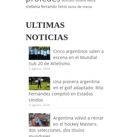
softbol
solana sierra
stefania ferrando
tenis
tenis de mesa
ULTIMAS
NOTICIAS
Cinco argentinos salen a
escena en el Mundial
Sub 20 de Atletismo
5 agosto, 2026
Una pionera argentina
en el golf adaptado: Rita
Fernández compitió en Estados
Unidos
3 agosto, 2026
Argentina volvió a reinar
en el hockey Masters:
dos selecciones, dos títulos
mundiales