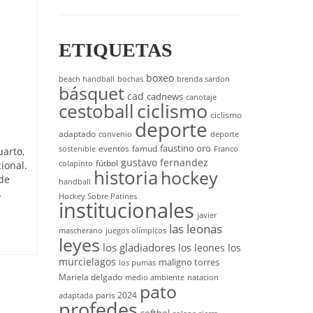
ETIQUETAS
boxeo
beach handball
bochas
brenda sardon
básquet
cad
cadnews
canotaje
cestoball
ciclismo
ciclismo
deporte
adaptado
convenio
deporte
faustino oro
eventos
famud
sostenible
Franco
uarto,
gustavo fernandez
fútbol
ional.
colapinto
historia
hockey
nde
handball
…
Hockey Sobre Patines
institucionales
javier
las leonas
mascherano
juegos olímpicos
leyes
los gladiadores
los leones
los
murcielagos
maligno torres
los pumas
Mariela delgado
medio ambiente
natacion
pato
paris 2024
adaptada
profedes