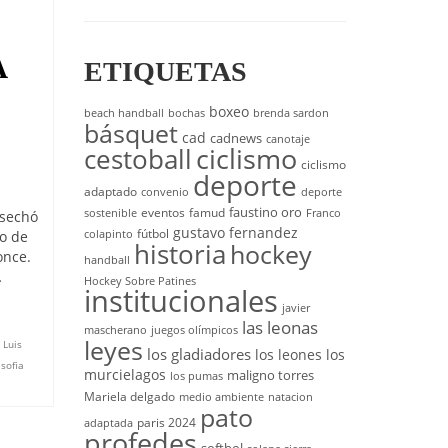
A
ETIQUETAS
boxeo
beach handball
bochas
brenda sardon
básquet
cad
cadnews
canotaje
cestoball
ciclismo
ciclismo
deporte
adaptado
convenio
deporte
faustino oro
eventos
famud
sostenible
Franco
osechó
gustavo fernandez
fútbol
to de
colapinto
historia
hockey
once.
handball
…
Hockey Sobre Patines
institucionales
javier
las leonas
mascherano
juegos olímpicos
leyes
,
Luis
los gladiadores
los leones
los
,
sofia
murcielagos
maligno torres
los pumas
Mariela delgado
medio ambiente
natacion
pato
paris 2024
adaptada
profedes