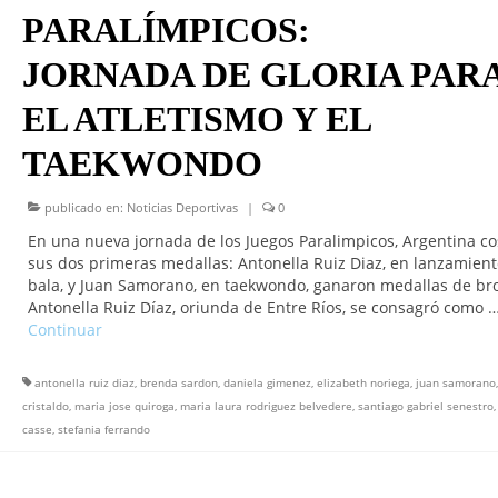
PARALÍMPICOS:
JORNADA DE GLORIA PAR
EL ATLETISMO Y EL
TAEKWONDO
publicado en:
Noticias Deportivas
|
0
En una nueva jornada de los Juegos Paralimpicos, Argentina c
sus dos primeras medallas: Antonella Ruiz Diaz, en lanzamien
bala, y Juan Samorano, en taekwondo, ganaron medallas de br
Antonella Ruiz Díaz, oriunda de Entre Ríos, se consagró como 
Continuar
antonella ruiz diaz
,
brenda sardon
,
daniela gimenez
,
elizabeth noriega
,
juan samorano
cristaldo
,
maria jose quiroga
,
maria laura rodriguez belvedere
,
santiago gabriel senestro
casse
,
stefania ferrando