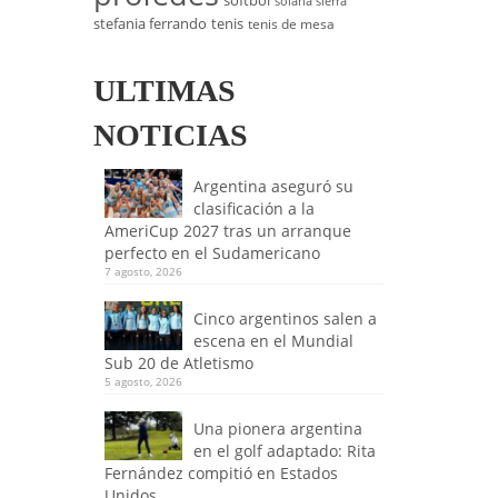
softbol
solana sierra
stefania ferrando
tenis
tenis de mesa
ULTIMAS
NOTICIAS
Argentina aseguró su
clasificación a la
AmeriCup 2027 tras un arranque
perfecto en el Sudamericano
7 agosto, 2026
Cinco argentinos salen a
escena en el Mundial
Sub 20 de Atletismo
5 agosto, 2026
Una pionera argentina
en el golf adaptado: Rita
Fernández compitió en Estados
Unidos