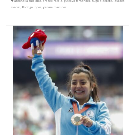
antonella ruiz diaz
,
araceli rotela
,
gustavo fernandez
,
hugo alderete
,
lourdes
maciel
,
Rodrigo lopez
,
yanina martinez