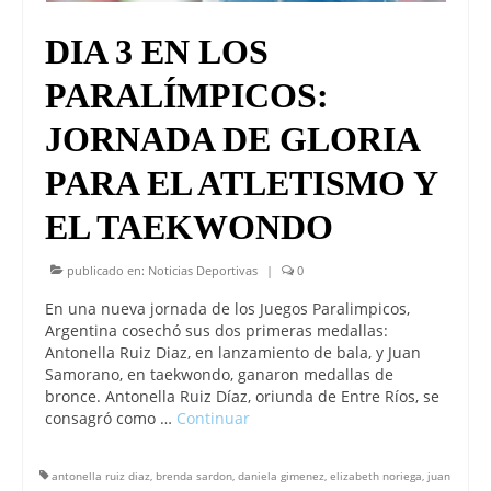
DIA 3 EN LOS
PARALÍMPICOS:
JORNADA DE GLORIA
PARA EL ATLETISMO Y
EL TAEKWONDO
publicado en:
Noticias Deportivas
|
0
En una nueva jornada de los Juegos Paralimpicos,
Argentina cosechó sus dos primeras medallas:
Antonella Ruiz Diaz, en lanzamiento de bala, y Juan
Samorano, en taekwondo, ganaron medallas de
bronce. Antonella Ruiz Díaz, oriunda de Entre Ríos, se
consagró como …
Continuar
antonella ruiz diaz
,
brenda sardon
,
daniela gimenez
,
elizabeth noriega
,
juan