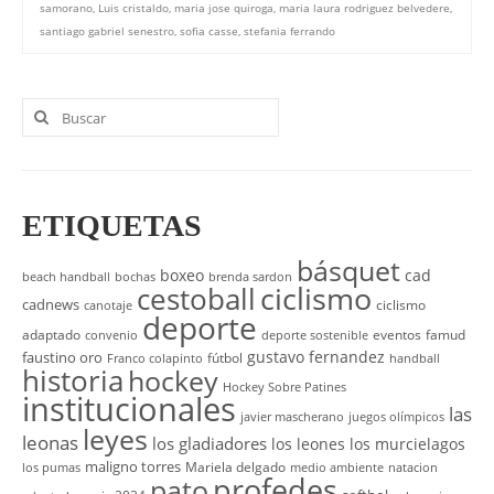
samorano
,
Luis cristaldo
,
maria jose quiroga
,
maria laura rodriguez belvedere
,
santiago gabriel senestro
,
sofia casse
,
stefania ferrando
Buscar
por:
ETIQUETAS
básquet
boxeo
cad
beach handball
bochas
brenda sardon
cestoball
ciclismo
cadnews
ciclismo
canotaje
deporte
adaptado
eventos
famud
convenio
deporte sostenible
gustavo fernandez
faustino oro
fútbol
Franco colapinto
handball
historia
hockey
Hockey Sobre Patines
institucionales
las
javier mascherano
juegos olímpicos
leyes
leonas
los gladiadores
los leones
los murcielagos
maligno torres
Mariela delgado
los pumas
medio ambiente
natacion
profedes
pato