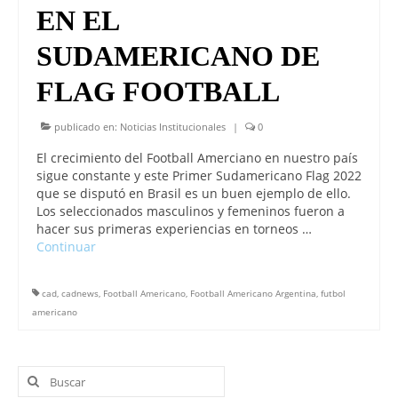
EN EL
SUDAMERICANO DE
FLAG FOOTBALL
publicado en:
Noticias Institucionales
|
0
El crecimiento del Football Amerciano en nuestro país
sigue constante y este Primer Sudamericano Flag 2022
que se disputó en Brasil es un buen ejemplo de ello.
Los seleccionados masculinos y femeninos fueron a
hacer sus primeras experiencias en torneos …
Continuar
cad
,
cadnews
,
Football Americano
,
Football Americano Argentina
,
futbol
americano
Buscar
por: