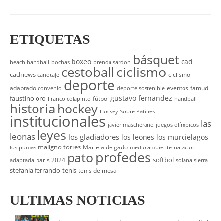
ETIQUETAS
básquet
boxeo
cad
beach handball
bochas
brenda sardon
cestoball
ciclismo
cadnews
ciclismo
canotaje
deporte
adaptado
eventos
famud
convenio
deporte sostenible
gustavo fernandez
faustino oro
fútbol
Franco colapinto
handball
historia
hockey
Hockey Sobre Patines
institucionales
las
javier mascherano
juegos olímpicos
leyes
leonas
los gladiadores
los leones
los murcielagos
maligno torres
Mariela delgado
los pumas
medio ambiente
natacion
profedes
pato
softbol
paris 2024
adaptada
solana sierra
stefania ferrando
tenis
tenis de mesa
ULTIMAS NOTICIAS