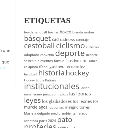
ETIQUETAS
boxeo
beach handball
bochas
brenda sardon
básquet
cad
cadnews
canotaje
cestoball
ciclismo
ciclismo
deporte
ió que
adaptado
convenio
deporte
faustino oro
eventos
famud
sostenible
Franco
l que
gustavo fernandez
fútbol
uar
colapinto
historia
hockey
handball
Hockey Sobre Patines
institucionales
javier
las leonas
mascherano
juegos olímpicos
leyes
los gladiadores
los leones
los
murcielagos
maligno torres
los pumas
Mariela delgado
medio ambiente
natacion
pato
paris 2024
adaptada
profedes