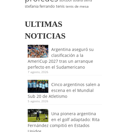
softbol
solana sierra
stefania ferrando
tenis
tenis de mesa
ULTIMAS
NOTICIAS
Argentina aseguró su
clasificación a la
AmeriCup 2027 tras un arranque
perfecto en el Sudamericano
7 agosto, 2026
Cinco argentinos salen a
escena en el Mundial
Sub 20 de Atletismo
5 agosto, 2026
Una pionera argentina
en el golf adaptado: Rita
Fernández compitió en Estados
Unidos