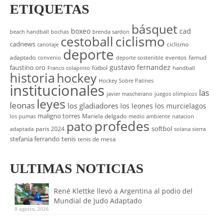
ETIQUETAS
básquet
boxeo
cad
beach handball
bochas
brenda sardon
cestoball
ciclismo
cadnews
ciclismo
canotaje
deporte
adaptado
eventos
famud
convenio
deporte sostenible
gustavo fernandez
faustino oro
fútbol
Franco colapinto
handball
historia
hockey
Hockey Sobre Patines
institucionales
las
javier mascherano
juegos olímpicos
leyes
leonas
los gladiadores
los leones
los murcielagos
maligno torres
Mariela delgado
los pumas
medio ambiente
natacion
profedes
pato
softbol
paris 2024
adaptada
solana sierra
stefania ferrando
tenis
tenis de mesa
ULTIMAS NOTICIAS
René Klettke llevó a Argentina al podio del
Mundial de Judo Adaptado
8 agosto, 2026