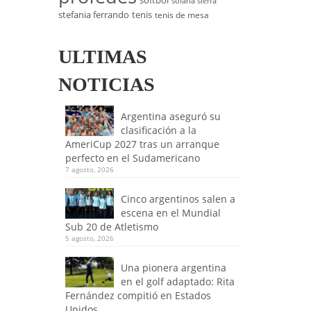
softbol
solana sierra
stefania ferrando
tenis
tenis de mesa
ULTIMAS
NOTICIAS
Argentina aseguró su
clasificación a la
AmeriCup 2027 tras un arranque
perfecto en el Sudamericano
7 agosto, 2026
Cinco argentinos salen a
escena en el Mundial
Sub 20 de Atletismo
5 agosto, 2026
Una pionera argentina
en el golf adaptado: Rita
Fernández compitió en Estados
Unidos