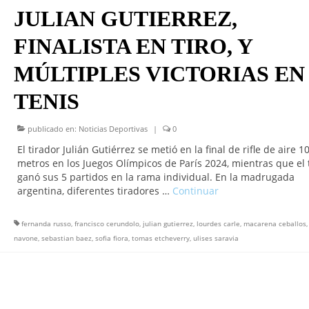
JULIAN GUTIERREZ,
FINALISTA EN TIRO, Y
MÚLTIPLES VICTORIAS EN
TENIS
publicado en:
Noticias Deportivas
|
0
El tirador Julián Gutiérrez se metió en la final de rifle de aire 1
metros en los Juegos Olímpicos de París 2024, mientras que el 
ganó sus 5 partidos en la rama individual. En la madrugada
argentina, diferentes tiradores …
Continuar
fernanda russo
,
francisco cerundolo
,
julian gutierrez
,
lourdes carle
,
macarena ceballos
navone
,
sebastian baez
,
sofia fiora
,
tomas etcheverry
,
ulises saravia