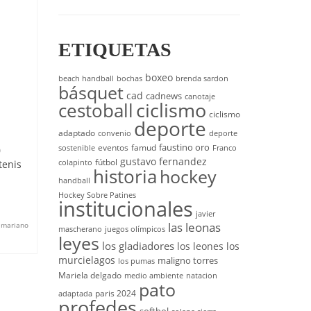
ETIQUETAS
boxeo
beach handball
bochas
brenda sardon
básquet
cad
cadnews
canotaje
cestoball
ciclismo
ciclismo
deporte
adaptado
convenio
deporte
faustino oro
eventos
famud
sostenible
Franco
0
gustavo fernandez
fútbol
tenis
colapinto
historia
hockey
handball
Hockey Sobre Patines
institucionales
javier
las leonas
,
mariano
mascherano
juegos olímpicos
leyes
los gladiadores
los leones
los
murcielagos
maligno torres
los pumas
Mariela delgado
medio ambiente
natacion
pato
paris 2024
adaptada
profedes