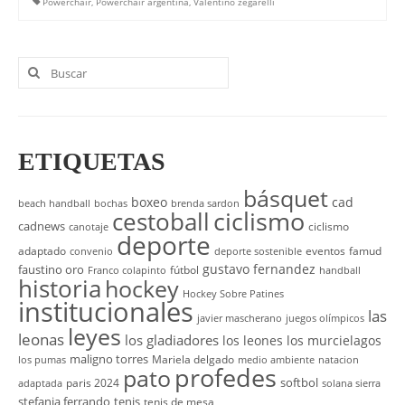
Powerchair
,
Powerchair argentina
,
Valentino zegarelli
Buscar
por:
ETIQUETAS
básquet
boxeo
cad
beach handball
bochas
brenda sardon
cestoball
ciclismo
cadnews
ciclismo
canotaje
deporte
adaptado
eventos
famud
convenio
deporte sostenible
gustavo fernandez
faustino oro
fútbol
Franco colapinto
handball
historia
hockey
Hockey Sobre Patines
institucionales
las
javier mascherano
juegos olímpicos
leyes
leonas
los gladiadores
los leones
los murcielagos
maligno torres
Mariela delgado
los pumas
medio ambiente
natacion
profedes
pato
softbol
paris 2024
adaptada
solana sierra
stefania ferrando
tenis
tenis de mesa