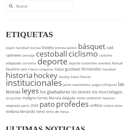
Buscar
por:
ETIQUETAS
básquet
boxeo
cad
beach handball
bochas
brenda sardon
cestoball
ciclismo
cadnews
ciclismo
canotaje
deporte
adaptado
eventos
famud
convenio
deporte sostenible
gustavo fernandez
faustino oro
fútbol
Franco colapinto
handball
historia
hockey
Hockey Sobre Patines
institucionales
las
javier mascherano
juegos olímpicos
leyes
leonas
los gladiadores
los leones
los murcielagos
maligno torres
Mariela delgado
los pumas
medio ambiente
natacion
profedes
pato
softbol
paris 2024
adaptada
solana sierra
stefania ferrando
tenis
tenis de mesa
ULTIMAS NOTICIAS