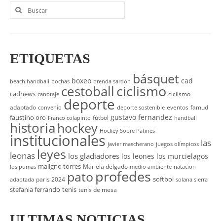
Buscar
por:
ETIQUETAS
básquet
boxeo
cad
beach handball
bochas
brenda sardon
cestoball
ciclismo
cadnews
ciclismo
canotaje
deporte
adaptado
eventos
famud
convenio
deporte sostenible
gustavo fernandez
faustino oro
fútbol
Franco colapinto
handball
historia
hockey
Hockey Sobre Patines
institucionales
las
javier mascherano
juegos olímpicos
leyes
leonas
los gladiadores
los leones
los murcielagos
maligno torres
Mariela delgado
los pumas
medio ambiente
natacion
profedes
pato
softbol
paris 2024
adaptada
solana sierra
stefania ferrando
tenis
tenis de mesa
ULTIMAS NOTICIAS