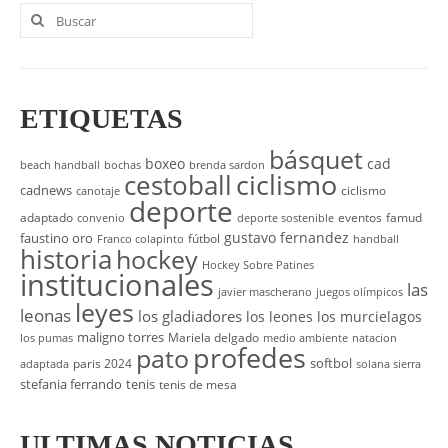
Buscar
por:
ETIQUETAS
básquet
boxeo
cad
beach handball
bochas
brenda sardon
cestoball
ciclismo
cadnews
ciclismo
canotaje
deporte
adaptado
eventos
famud
convenio
deporte sostenible
gustavo fernandez
faustino oro
fútbol
Franco colapinto
handball
historia
hockey
Hockey Sobre Patines
institucionales
las
javier mascherano
juegos olímpicos
leyes
leonas
los gladiadores
los leones
los murcielagos
maligno torres
Mariela delgado
los pumas
medio ambiente
natacion
profedes
pato
softbol
paris 2024
adaptada
solana sierra
stefania ferrando
tenis
tenis de mesa
ULTIMAS NOTICIAS