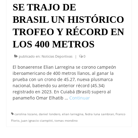
SE TRAJO DE
BRASIL UN HISTÓRICO
TROFEO Y RÉCORD EN
LOS 400 METROS
publicado en:
Noticias Deportivas
|
0
El bonaerense Elian Larregina se corono campeón
iberoamericano de 400 metros llanos, al ganar la
prueba con un crono de 45.27, nueva plusmarca
nacional, batiendo su anterior récord (45.34)
registrado en 2023. En Cuiabá (Brasil) supero al
panameño Omar Elhatib …
Continuar
carolina lozano
,
daniel londero
,
elian larregina
,
fedra luna sambran
,
Franco
Florio
,
juan ignacio ciampitti
,
tomas mondino