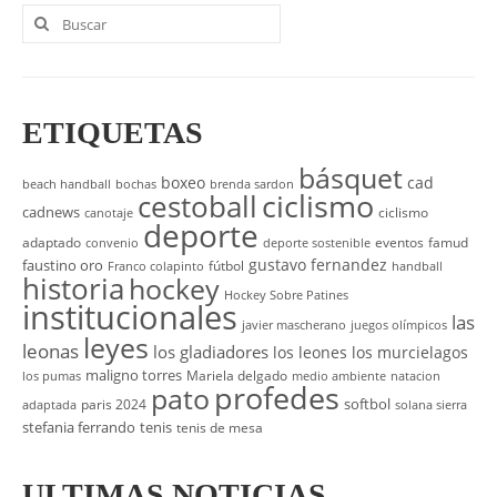
Buscar
por:
ETIQUETAS
básquet
boxeo
cad
beach handball
bochas
brenda sardon
cestoball
ciclismo
cadnews
ciclismo
canotaje
deporte
adaptado
eventos
famud
convenio
deporte sostenible
gustavo fernandez
faustino oro
fútbol
Franco colapinto
handball
historia
hockey
Hockey Sobre Patines
institucionales
las
javier mascherano
juegos olímpicos
leyes
leonas
los gladiadores
los leones
los murcielagos
maligno torres
Mariela delgado
los pumas
medio ambiente
natacion
profedes
pato
softbol
paris 2024
adaptada
solana sierra
stefania ferrando
tenis
tenis de mesa
ULTIMAS NOTICIAS