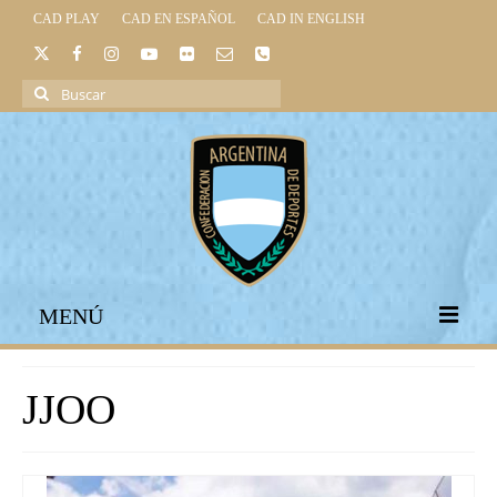
CAD PLAY
CAD EN ESPAÑOL
CAD IN ENGLISH
Buscar
por:
MENÚ
INICIO
JJOO
INSTITUCIONAL
LEGISLACIÓN DEPORTIVA