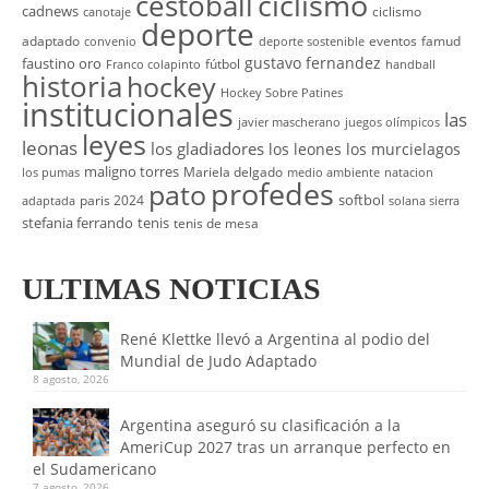
cestoball
ciclismo
cadnews
ciclismo
canotaje
deporte
adaptado
eventos
famud
convenio
deporte sostenible
gustavo fernandez
faustino oro
fútbol
Franco colapinto
handball
historia
hockey
Hockey Sobre Patines
institucionales
las
javier mascherano
juegos olímpicos
leyes
leonas
los gladiadores
los leones
los murcielagos
maligno torres
Mariela delgado
los pumas
medio ambiente
natacion
profedes
pato
softbol
paris 2024
adaptada
solana sierra
stefania ferrando
tenis
tenis de mesa
ULTIMAS NOTICIAS
René Klettke llevó a Argentina al podio del
Mundial de Judo Adaptado
8 agosto, 2026
Argentina aseguró su clasificación a la
AmeriCup 2027 tras un arranque perfecto en
el Sudamericano
7 agosto, 2026