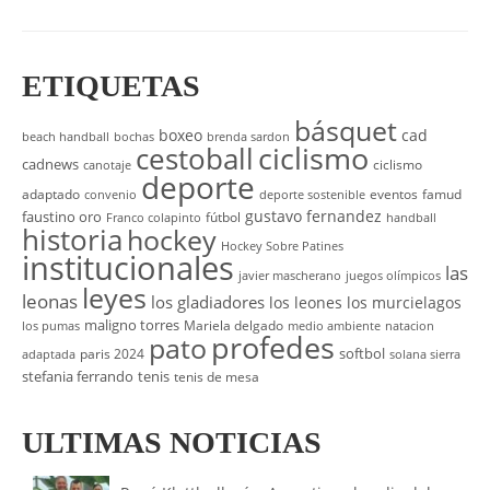
ETIQUETAS
básquet
boxeo
cad
beach handball
bochas
brenda sardon
cestoball
ciclismo
cadnews
ciclismo
canotaje
deporte
adaptado
eventos
famud
convenio
deporte sostenible
gustavo fernandez
faustino oro
fútbol
Franco colapinto
handball
historia
hockey
Hockey Sobre Patines
institucionales
las
javier mascherano
juegos olímpicos
leyes
leonas
los gladiadores
los leones
los murcielagos
maligno torres
Mariela delgado
los pumas
medio ambiente
natacion
profedes
pato
softbol
paris 2024
adaptada
solana sierra
stefania ferrando
tenis
tenis de mesa
ULTIMAS NOTICIAS