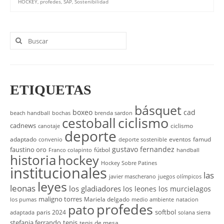
HOCKEY
,
profedes
,
SAP
,
Sostenibilidad
Buscar
por:
ETIQUETAS
básquet
boxeo
cad
beach handball
bochas
brenda sardon
cestoball
ciclismo
cadnews
ciclismo
canotaje
deporte
adaptado
eventos
famud
convenio
deporte sostenible
gustavo fernandez
faustino oro
fútbol
Franco colapinto
handball
historia
hockey
Hockey Sobre Patines
institucionales
las
javier mascherano
juegos olímpicos
leyes
leonas
los gladiadores
los leones
los murcielagos
maligno torres
Mariela delgado
los pumas
medio ambiente
natacion
profedes
pato
softbol
paris 2024
adaptada
solana sierra
stefania ferrando
tenis
tenis de mesa