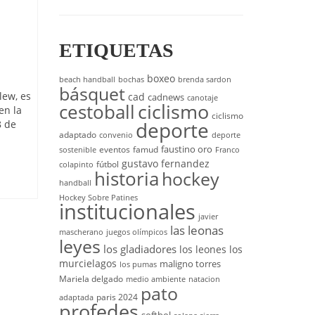
ETIQUETAS
boxeo
beach handball
bochas
brenda sardon
básquet
lew, es
cad
cadnews
canotaje
cestoball
ciclismo
en la
ciclismo
deporte
8 de
adaptado
convenio
deporte
faustino oro
eventos
famud
sostenible
Franco
gustavo fernandez
fútbol
colapinto
historia
hockey
handball
Hockey Sobre Patines
institucionales
javier
las leonas
mascherano
juegos olímpicos
leyes
los gladiadores
los leones
los
murcielagos
maligno torres
los pumas
Mariela delgado
medio ambiente
natacion
pato
paris 2024
adaptada
profedes