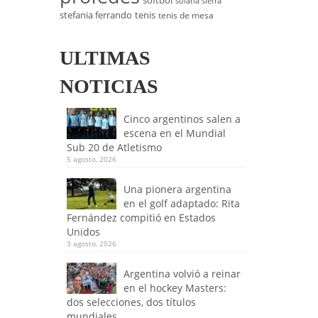
softbol
solana sierra
stefania ferrando
tenis
tenis de mesa
ULTIMAS
NOTICIAS
Cinco argentinos salen a
escena en el Mundial
Sub 20 de Atletismo
5 agosto, 2026
Una pionera argentina
en el golf adaptado: Rita
Fernández compitió en Estados
Unidos
3 agosto, 2026
Argentina volvió a reinar
en el hockey Masters:
dos selecciones, dos títulos
mundiales