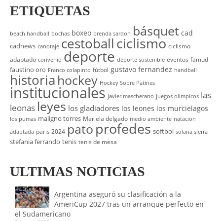
ETIQUETAS
básquet
boxeo
cad
beach handball
bochas
brenda sardon
cestoball
ciclismo
cadnews
ciclismo
canotaje
deporte
adaptado
eventos
famud
convenio
deporte sostenible
gustavo fernandez
faustino oro
fútbol
Franco colapinto
handball
historia
hockey
Hockey Sobre Patines
institucionales
las
javier mascherano
juegos olímpicos
leyes
leonas
los gladiadores
los leones
los murcielagos
maligno torres
Mariela delgado
los pumas
medio ambiente
natacion
profedes
pato
softbol
paris 2024
adaptada
solana sierra
stefania ferrando
tenis
tenis de mesa
ULTIMAS NOTICIAS
Argentina aseguró su clasificación a la
AmeriCup 2027 tras un arranque perfecto en
el Sudamericano