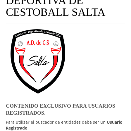
DEPORTIVA DE
UNIVERSO CAD
CESTOBALL SALTA
NOTICIAS
CAD MEDIA
CAD FEDERAL
CONTENIDO EXCLUSIVO PARA USUARIOS
REGISTRADOS.
Para utilizar el buscador de entidades debe ser un
Usuario
Registrado
.