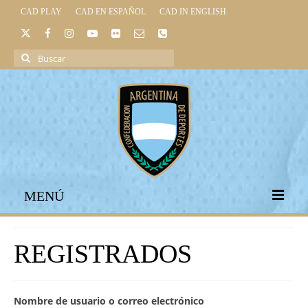
CAD PLAY
CAD EN ESPAÑOL
CAD IN ENGLISH
Buscar
por:
MENÚ
INICIO
REGISTRADOS
INSTITUCIONAL
LEGISLACIÓN DEPORTIVA
Nombre de usuario o correo electrónico