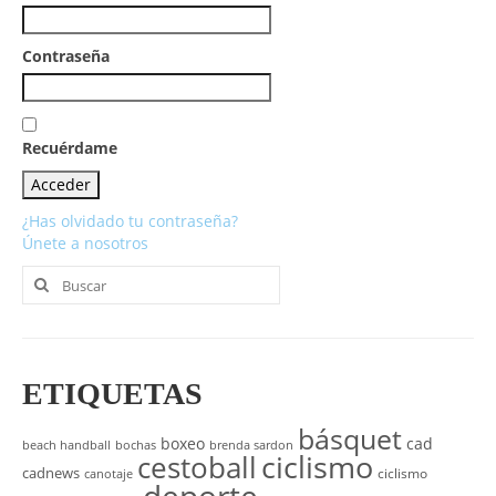
UNIVERSO CAD
Contraseña
NOTICIAS
CAD MEDIA
Recuérdame
CAD FEDERAL
¿Has olvidado tu contraseña?
Únete a nosotros
Buscar
por:
ETIQUETAS
básquet
boxeo
cad
beach handball
bochas
brenda sardon
cestoball
ciclismo
cadnews
ciclismo
canotaje