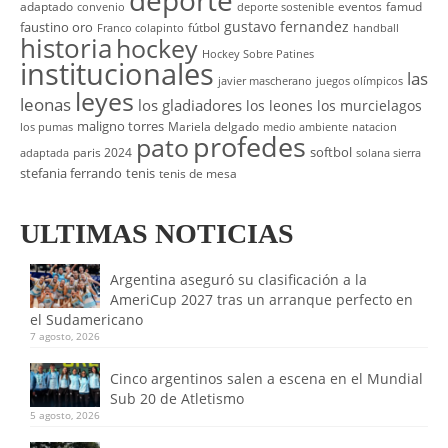
deporte
adaptado
eventos
famud
convenio
deporte sostenible
gustavo fernandez
faustino oro
fútbol
Franco colapinto
handball
historia
hockey
Hockey Sobre Patines
institucionales
las
javier mascherano
juegos olímpicos
leyes
leonas
los gladiadores
los leones
los murcielagos
maligno torres
Mariela delgado
los pumas
medio ambiente
natacion
profedes
pato
softbol
paris 2024
adaptada
solana sierra
stefania ferrando
tenis
tenis de mesa
ULTIMAS NOTICIAS
Argentina aseguró su clasificación a la
AmeriCup 2027 tras un arranque perfecto en
el Sudamericano
7 agosto, 2026
Cinco argentinos salen a escena en el Mundial
Sub 20 de Atletismo
5 agosto, 2026