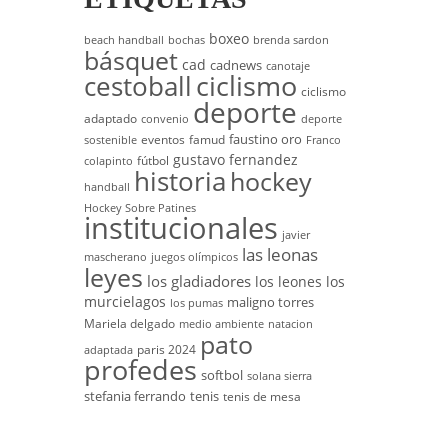
boxeo
beach handball
bochas
brenda sardon
básquet
cad
cadnews
canotaje
cestoball
ciclismo
ciclismo
deporte
adaptado
convenio
deporte
faustino oro
eventos
famud
sostenible
Franco
gustavo fernandez
fútbol
colapinto
historia
hockey
handball
Hockey Sobre Patines
institucionales
javier
las leonas
mascherano
juegos olímpicos
leyes
los gladiadores
los leones
los
murcielagos
maligno torres
los pumas
Mariela delgado
medio ambiente
natacion
pato
paris 2024
adaptada
profedes
softbol
solana sierra
stefania ferrando
tenis
tenis de mesa