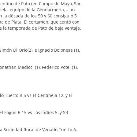
rgentino de Pato (en Campo de Mayo, San
tinela, equipo de la Gendarmería, – un
 la década de los 50 y 60 consiguió 5
pa de Plata. El certamen, que contó con
de la temporada de Pato de baja ventaja.
, Simón Di Orio(2), e Ignacio Bolonese (1).
onathan Medicci (1), Federico Potel (1).
o Tuerto B 5 vs El Centinela 12, y El
l Fogón B 15 vs Los Indios 5, y SR
 a Sociedad Rural de Venado Tuerto A.