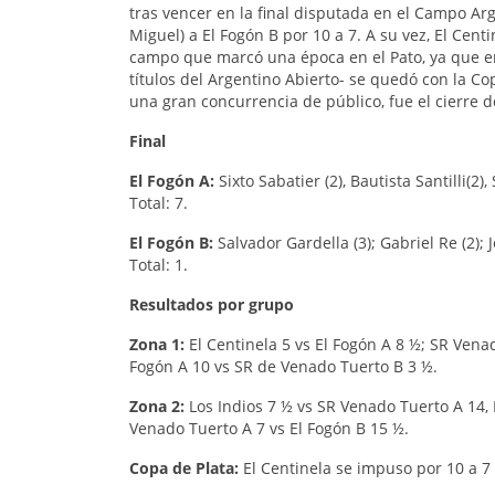
tras vencer en la final disputada en el Campo A
Miguel) a El Fogón B por 10 a 7. A su vez, El Cen
campo que marcó una época en el Pato, ya que en
títulos del Argentino Abierto- se quedó con la Co
una gran concurrencia de público, fue el cierre 
Final
El Fogón A:
Sixto Sabatier (2), Bautista Santilli(2)
Total: 7.
El Fogón B:
Salvador Gardella (3); Gabriel Re (2); J
Total: 1.
Resultados por grupo
Zona 1:
El Centinela 5 vs El Fogón A 8 ½; SR Venad
Fogón A 10 vs SR de Venado Tuerto B 3 ½.
Zona 2:
Los Indios 7 ½ vs SR Venado Tuerto A 14, E
Venado Tuerto A 7 vs El Fogón B 15 ½.
Copa de Plata:
El Centinela se impuso por 10 a 7