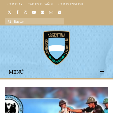
CAD PLAY
CAD EN ESPAÑOL
CAD IN ENGLISH
Buscar
por:
MENÚ
INICIO
INSTITUCIONAL
LEGISLACIÓN DEPORTIVA