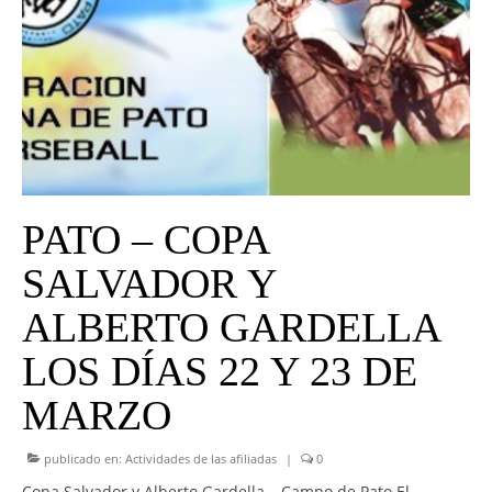
UNIVERSO CAD
NOTICIAS
CAD MEDIA
CAD FEDERAL
PATO – COPA
SALVADOR Y
ALBERTO GARDELLA
LOS DÍAS 22 Y 23 DE
MARZO
publicado en:
Actividades de las afiliadas
|
0
Copa Salvador y Alberto Gardella – Campo de Pato El