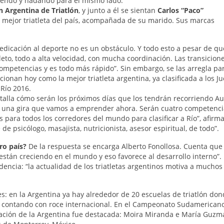
riendo y nadando para el mismo lado.
n Argentina de Triatlón
, y junto a él se sientan
Carlos “Paco”
la mejor triatleta del país, acompañada de su marido. Sus marcas
dedicación al deporte no es un obstáculo. Y todo esto a pesar de qu
eto, todo a alta velocidad, con mucha coordinación. Las transicion
mpetencias y es todo más rápido”. Sin embargo, se las arregla pa
ionan hoy como la mejor triatleta argentina, ya clasificada a los J
Río 2016.
talla cómo serán los próximos días que los tendrán recorriendo Aus
e una gira que vamos a emprender ahora. Serán cuatro competenci
 para todos los corredores del mundo para clasificar a Río”, afirma
de psicólogo, masajista, nutricionista, asesor espiritual, de todo”.
ro país?
De la respuesta se encarga Alberto Fonollosa. Cuenta que 
 están creciendo en el mundo y eso favorece al desarrollo interno”.
encia: “la actualidad de los triatletas argentinos motiva a muchos
: en la Argentina ya hay alrededor de 20 escuelas de triatlón don
n contando con roce internacional. En el Campeonato Sudamericano
cipación de la Argentina fue destacada: Moira Miranda e María Guz