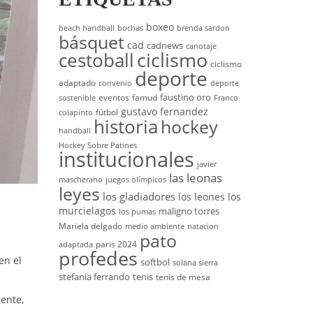
boxeo
beach handball
bochas
brenda sardon
básquet
cad
cadnews
canotaje
cestoball
ciclismo
ciclismo
deporte
adaptado
convenio
deporte
faustino oro
eventos
famud
sostenible
Franco
gustavo fernandez
fútbol
colapinto
historia
hockey
handball
Hockey Sobre Patines
institucionales
javier
las leonas
mascherano
juegos olímpicos
leyes
los gladiadores
los leones
los
murcielagos
maligno torres
los pumas
Mariela delgado
medio ambiente
natacion
pato
paris 2024
adaptada
profedes
en el
softbol
solana sierra
stefania ferrando
tenis
tenis de mesa
ente,