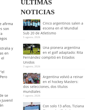
ULTIMAS
NOTICIAS
Cinco argentinos salen a
e afirma
escena en el Mundial
es son
Sub 20 de Atletismo
ra
5 agosto, 2026
uegos
Una pionera argentina
tralia y
en el golf adaptado: Rita
as en
Fernández compitió en Estados
 el
Unidos
3 agosto, 2026
“el
 Pero
Argentina volvió a reinar
en el hockey Masters:
dos selecciones, dos títulos
mundiales
de se
1 agosto, 2026
 Juvenil
mán
Con solo 13 años, Tiziana