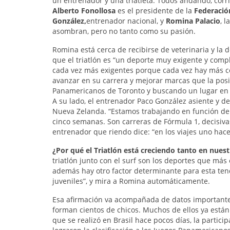
un entrenador y una triatleta. Todos andando, cor
Alberto Fonollosa
es el presidente de la
Federació
González,
entrenador nacional, y
Romina Palacio
, 
asombran, pero no tanto como su pasión.
Romina está cerca de recibirse de veterinaria y la 
que el triatlón es “un deporte muy exigente y compl
cada vez más exigentes porque cada vez hay más co
avanzar en su carrera y mejorar marcas que la posic
Panamericanos de Toronto y buscando un lugar en 
A su lado, el entrenador Paco González asiente y de
Nueva Zelanda. “Estamos trabajando en función d
cinco semanas. Son carreras de Fórmula 1, decisivas
entrenador que riendo dice: “en los viajes uno hace 
¿Por qué el Triatlón está creciendo tanto en nuest
triatlón junto con el surf son los deportes que más
además hay otro factor determinante para esta tend
juveniles”, y mira a Romina automáticamente.
Esa afirmación va acompañada de datos importantes
forman cientos de chicos. Muchos de ellos ya está
que se realizó en Brasil hace pocos días, la parti