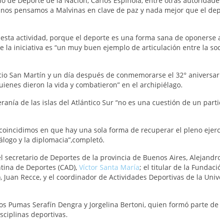
io de Deporte de la Nación, Carlos Espínola, entre otras autoridade
tinos pensamos a Malvinas en clave de paz y nada mejor que el de
 esta actividad, porque el deporte es una forma sana de oponerse a
e la iniciativa es “un muy buen ejemplo de articulación entre la so
lacio San Martín y un día después de conmemorarse el 32° aniversar
uienes dieron la vida y combatieron” en el archipiélago.
ranía de las islas del Atlántico Sur “no es una cuestión de un part
 coincidimos en que hay una sola forma de recuperar el pleno ejerc
diálogo y la diplomacia”,completó.
l secretario de Deportes de la provincia de Buenos Aires, Alejandr
ntina de Deportes (CAD),
Víctor Santa María
; el titular de la Fundaci
 Juan Recce, y el coordinador de Actividades Deportivas de la Uni
os Pumas Serafín Dengra y Jorgelina Bertoni, quien formó parte de
sciplinas deportivas.