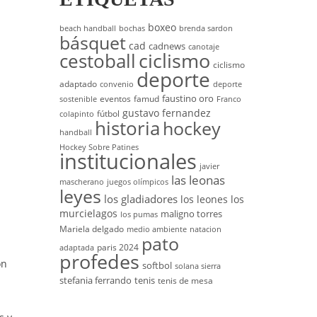
boxeo
beach handball
bochas
brenda sardon
básquet
cad
cadnews
canotaje
cestoball
ciclismo
ciclismo
deporte
adaptado
convenio
deporte
faustino oro
eventos
famud
sostenible
Franco
gustavo fernandez
fútbol
colapinto
historia
hockey
handball
Hockey Sobre Patines
institucionales
javier
las leonas
mascherano
juegos olímpicos
leyes
los gladiadores
los leones
los
murcielagos
maligno torres
los pumas
Mariela delgado
medio ambiente
natacion
pato
paris 2024
adaptada
profedes
ón
softbol
solana sierra
a
stefania ferrando
tenis
tenis de mesa