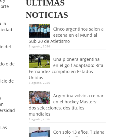
s y
ULTIMAS
porte
NOTICIAS
 la
Cinco argentinos salen a
ciedad
escena en el Mundial
Sub 20 de Atletismo
io del
5 agosto, 2026
Una pionera argentina
ido o de
en el golf adaptado: Rita
Fernández compitió en Estados
Unidos
icio de
3 agosto, 2026
Argentina volvió a reinar
o
en el hockey Masters:
ón
dos selecciones, dos títulos
versidad
mundiales
1 agosto, 2026
 Las
Con solo 13 años, Tiziana