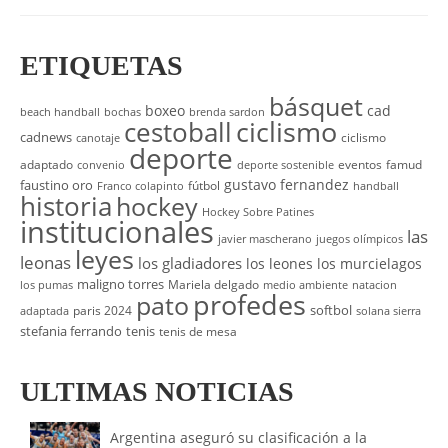
ETIQUETAS
básquet
boxeo
cad
beach handball
bochas
brenda sardon
cestoball
ciclismo
cadnews
ciclismo
canotaje
deporte
adaptado
eventos
famud
convenio
deporte sostenible
gustavo fernandez
faustino oro
fútbol
Franco colapinto
handball
historia
hockey
Hockey Sobre Patines
institucionales
las
javier mascherano
juegos olímpicos
leyes
leonas
los gladiadores
los leones
los murcielagos
maligno torres
Mariela delgado
los pumas
medio ambiente
natacion
profedes
pato
softbol
paris 2024
adaptada
solana sierra
stefania ferrando
tenis
tenis de mesa
ULTIMAS NOTICIAS
Argentina aseguró su clasificación a la