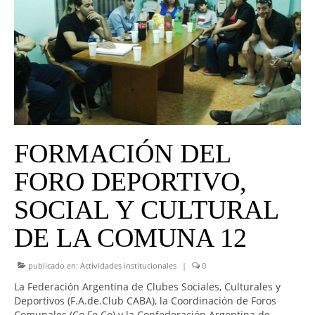
UNIVERSO CAD
NOTICIAS
CAD MEDIA
CAD FEDERAL
FORMACIÓN DEL
FORO DEPORTIVO,
SOCIAL Y CULTURAL
DE LA COMUNA 12
publicado en:
Actividades institucionales
|
0
La Federación Argentina de Clubes Sociales, Culturales y
Deportivos (F.A.de.Club CABA), la Coordinación de Foros
Comunales (Co.Fo.Co) y la Confederación Argentina de