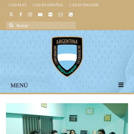
CAD PLAY
CAD EN ESPAÑOL
CAD IN ENGLISH
Buscar
por:
MENÚ
INICIO
INSTITUCIONAL
LEGISLACIÓN DEPORTIVA