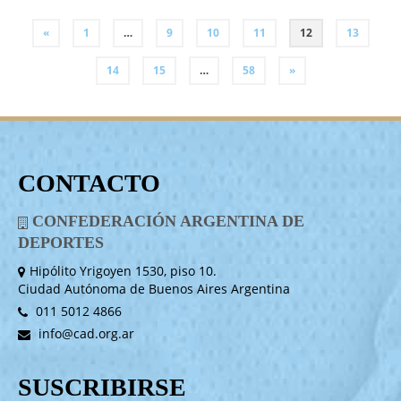
PAGINACIÓN
«
1
…
9
10
11
12
13
DE
14
15
…
58
»
ENTRADAS
CONTACTO
CONFEDERACIÓN ARGENTINA DE
DEPORTES
Hipólito Yrigoyen 1530, piso 10.
Ciudad Autónoma de Buenos Aires Argentina
011 5012 4866
info@cad.org.ar
SUSCRIBIRSE