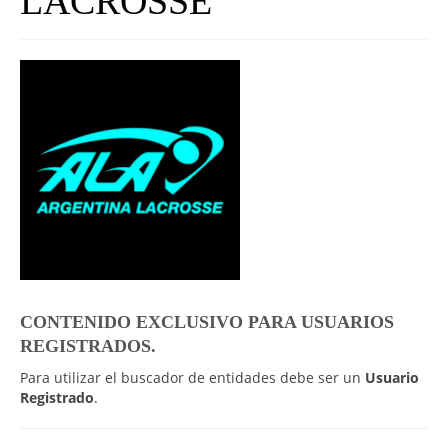
LACROSSE
UNIVERSO CAD
NOTICIAS
CAD MEDIA
CAD FEDERAL
CONTENIDO EXCLUSIVO PARA USUARIOS
REGISTRADOS.
Para utilizar el buscador de entidades debe ser un
Usuario
Registrado
.