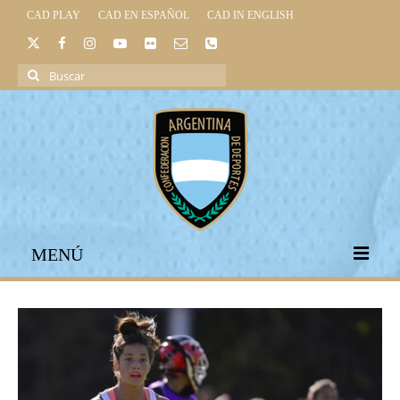
CAD PLAY
CAD EN ESPAÑOL
CAD IN ENGLISH
Buscar
por:
MENÚ
INICIO
INSTITUCIONAL
LEGISLACIÓN DEPORTIVA