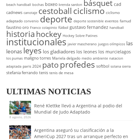
básquet
boxeo
cad
beach handball
bochas
brenda sardon
cestoball
ciclismo
cadnews
ciclismo
canotaje
deporte
adaptado
eventos
famud
convenio
deporte sostenible
gustavo fernandez
faustino oro
fútbol
Franco colapinto
handball
historia
hockey
Hockey Sobre Patines
institucionales
las
javier mascherano
juegos olímpicos
leyes
leonas
los gladiadores
los leones
los murcielagos
maligno torres
Mariela delgado
los pumas
medio ambiente
natacion
profedes
pato
softbol
paris 2024
adaptada
solana sierra
stefania ferrando
tenis
tenis de mesa
ULTIMAS NOTICIAS
René Klettke llevó a Argentina al podio del
Mundial de Judo Adaptado
8 agosto, 2026
Argentina aseguró su clasificación a la
AmeriCup 2027 tras un arranque perfecto en