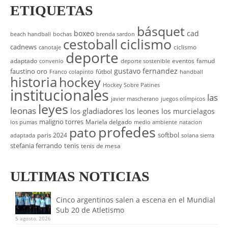
ETIQUETAS
básquet
boxeo
cad
beach handball
bochas
brenda sardon
cestoball
ciclismo
cadnews
ciclismo
canotaje
deporte
adaptado
eventos
famud
convenio
deporte sostenible
gustavo fernandez
faustino oro
fútbol
Franco colapinto
handball
historia
hockey
Hockey Sobre Patines
institucionales
las
javier mascherano
juegos olímpicos
leyes
leonas
los gladiadores
los leones
los murcielagos
maligno torres
Mariela delgado
los pumas
medio ambiente
natacion
profedes
pato
softbol
paris 2024
adaptada
solana sierra
stefania ferrando
tenis
tenis de mesa
ULTIMAS NOTICIAS
Cinco argentinos salen a escena en el Mundial
Sub 20 de Atletismo
5 agosto, 2026