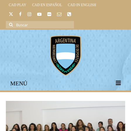
CAD PLAY
CAD EN ESPAÑOL
CAD IN ENGLISH
Buscar
por:
MENÚ
INICIO
INSTITUCIONAL
LEGISLACIÓN DEPORTIVA