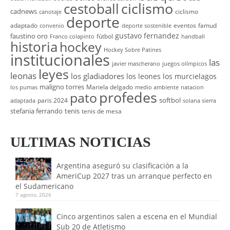
cestoball
ciclismo
cadnews
ciclismo
canotaje
deporte
adaptado
eventos
famud
convenio
deporte sostenible
gustavo fernandez
faustino oro
fútbol
Franco colapinto
handball
historia
hockey
Hockey Sobre Patines
institucionales
las
javier mascherano
juegos olímpicos
leyes
leonas
los gladiadores
los leones
los murcielagos
maligno torres
Mariela delgado
los pumas
medio ambiente
natacion
profedes
pato
softbol
paris 2024
adaptada
solana sierra
stefania ferrando
tenis
tenis de mesa
ULTIMAS NOTICIAS
Argentina aseguró su clasificación a la
AmeriCup 2027 tras un arranque perfecto en
el Sudamericano
7 agosto, 2026
Cinco argentinos salen a escena en el Mundial
Sub 20 de Atletismo