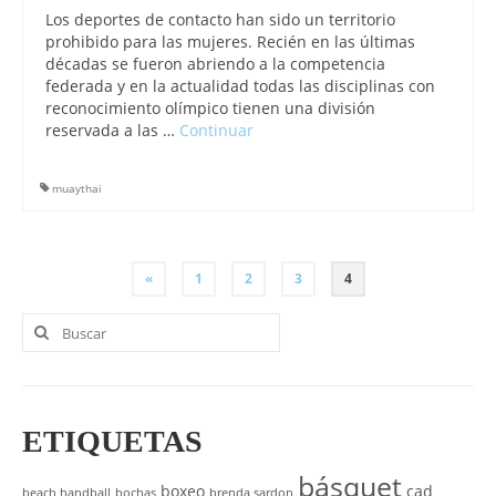
Los deportes de contacto han sido un territorio
prohibido para las mujeres. Recién en las últimas
décadas se fueron abriendo a la competencia
federada y en la actualidad todas las disciplinas con
reconocimiento olímpico tienen una división
reservada a las …
Continuar
muaythai
PAGINACIÓN
«
1
2
3
4
DE
Buscar
por:
ENTRADAS
ETIQUETAS
básquet
boxeo
cad
beach handball
bochas
brenda sardon