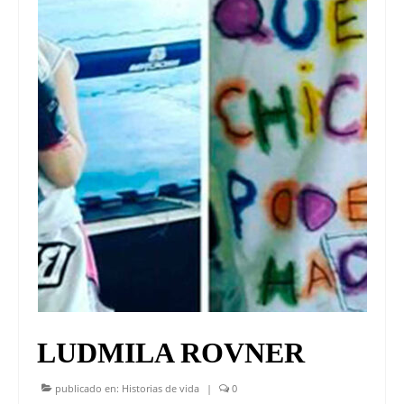
UNIVERSO CAD
NOTICIAS
CAD MEDIA
CAD FEDERAL
LUDMILA ROVNER
publicado en:
Historias de vida
|
0