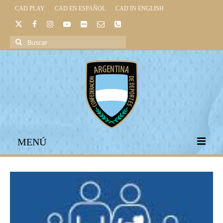
CAD PLAY
CAD EN ESPAÑOL
CAD IN ENGLISH
Buscar
por:
MENÚ
INICIO
INSTITUCIONAL
LEGISLACIÓN DEPORTIVA