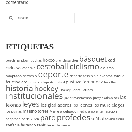
comentario.
Buscar
por:
ETIQUETAS
básquet
boxeo
cad
beach handball
bochas
brenda sardon
cestoball
ciclismo
cadnews
ciclismo
canotaje
deporte
adaptado
eventos
famud
convenio
deporte sostenible
gustavo fernandez
faustino oro
fútbol
Franco colapinto
handball
historia
hockey
Hockey Sobre Patines
institucionales
las
javier mascherano
juegos olímpicos
leyes
leonas
los gladiadores
los leones
los murcielagos
maligno torres
Mariela delgado
los pumas
medio ambiente
natacion
profedes
pato
softbol
paris 2024
adaptada
solana sierra
stefania ferrando
tenis
tenis de mesa