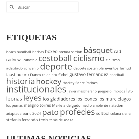
Buscar
por:
ETIQUETAS
básquet
boxeo
cad
beach handball
bochas
brenda sardon
cestoball
ciclismo
cadnews
ciclismo
canotaje
deporte
adaptado
eventos
famud
convenio
deporte sostenible
gustavo fernandez
faustino oro
fútbol
Franco colapinto
handball
historia
hockey
Hockey Sobre Patines
institucionales
las
javier mascherano
juegos olímpicos
leyes
leonas
los gladiadores
los leones
los murcielagos
maligno torres
Mariela delgado
los pumas
medio ambiente
natacion
profedes
pato
softbol
paris 2024
adaptada
solana sierra
stefania ferrando
tenis
tenis de mesa
ULTIMAS NOTICIAS