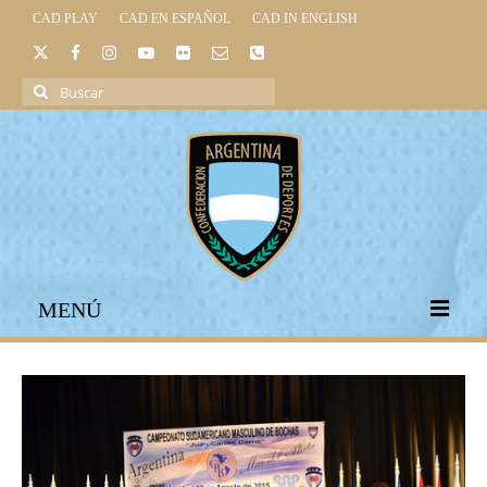
CAD PLAY
CAD EN ESPAÑOL
CAD IN ENGLISH
Buscar
por:
MENÚ
INICIO
INSTITUCIONAL
LEGISLACIÓN DEPORTIVA