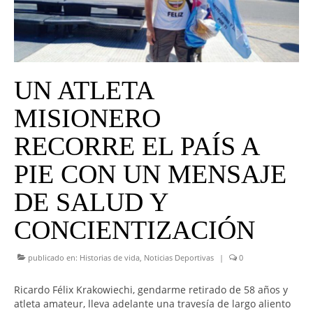
UNIVERSO CAD
NOTICIAS
CAD MEDIA
UN ATLETA
CAD FEDERAL
MISIONERO
RECORRE EL PAÍS A
PIE CON UN MENSAJE
DE SALUD Y
CONCIENTIZACIÓN
publicado en:
Historias de vida
,
Noticias Deportivas
|
0
Ricardo Félix Krakowiechi, gendarme retirado de 58 años y
atleta amateur, lleva adelante una travesía de largo aliento