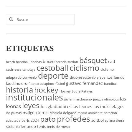
Buscar
por:
ETIQUETAS
básquet
boxeo
cad
beach handball
bochas
brenda sardon
cestoball
ciclismo
cadnews
ciclismo
canotaje
deporte
adaptado
eventos
famud
convenio
deporte sostenible
gustavo fernandez
faustino oro
fútbol
Franco colapinto
handball
historia
hockey
Hockey Sobre Patines
institucionales
las
javier mascherano
juegos olímpicos
leyes
leonas
los gladiadores
los leones
los murcielagos
maligno torres
Mariela delgado
los pumas
medio ambiente
natacion
profedes
pato
softbol
paris 2024
adaptada
solana sierra
stefania ferrando
tenis
tenis de mesa