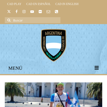
CAD PLAY
CAD EN ESPAÑOL
CAD IN ENGLISH
Buscar
por:
MENÚ
INICIO
INSTITUCIONAL
LEGISLACIÓN DEPORTIVA