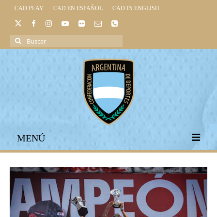
CAD PLAY
CAD EN ESPAÑOL
CAD IN ENGLISH
Buscar
por:
MENÚ
INICIO
INSTITUCIONAL
LEGISLACIÓN DEPORTIVA