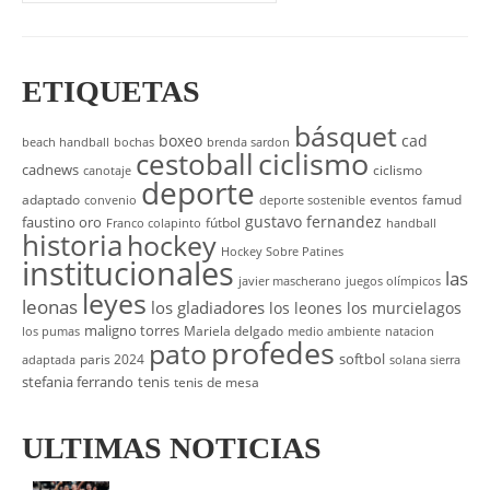
ETIQUETAS
básquet
boxeo
cad
beach handball
bochas
brenda sardon
cestoball
ciclismo
cadnews
ciclismo
canotaje
deporte
adaptado
eventos
famud
convenio
deporte sostenible
gustavo fernandez
faustino oro
fútbol
Franco colapinto
handball
historia
hockey
Hockey Sobre Patines
institucionales
las
javier mascherano
juegos olímpicos
leyes
leonas
los gladiadores
los leones
los murcielagos
maligno torres
Mariela delgado
los pumas
medio ambiente
natacion
profedes
pato
softbol
paris 2024
adaptada
solana sierra
stefania ferrando
tenis
tenis de mesa
ULTIMAS NOTICIAS