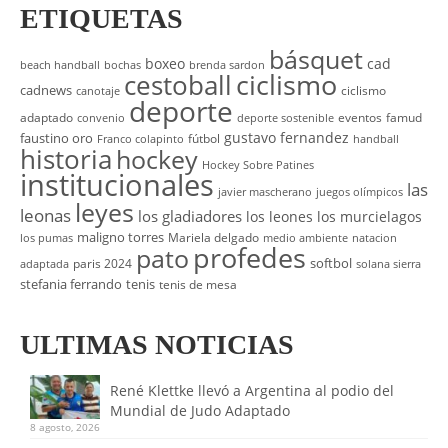
ETIQUETAS
básquet
boxeo
cad
beach handball
bochas
brenda sardon
cestoball
ciclismo
cadnews
ciclismo
canotaje
deporte
adaptado
eventos
famud
convenio
deporte sostenible
gustavo fernandez
faustino oro
fútbol
Franco colapinto
handball
historia
hockey
Hockey Sobre Patines
institucionales
las
javier mascherano
juegos olímpicos
leyes
leonas
los gladiadores
los leones
los murcielagos
maligno torres
Mariela delgado
los pumas
medio ambiente
natacion
profedes
pato
softbol
paris 2024
adaptada
solana sierra
stefania ferrando
tenis
tenis de mesa
ULTIMAS NOTICIAS
René Klettke llevó a Argentina al podio del
Mundial de Judo Adaptado
8 agosto, 2026