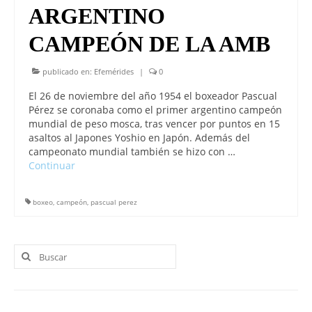
ARGENTINO
CAMPEÓN DE LA AMB
publicado en:
Efemérides
|
0
El 26 de noviembre del año 1954 el boxeador Pascual
Pérez se coronaba como el primer argentino campeón
mundial de peso mosca, tras vencer por puntos en 15
asaltos al Japones Yoshio en Japón. Además del
campeonato mundial también se hizo con …
Continuar
boxeo
,
campeón
,
pascual perez
Buscar
por: