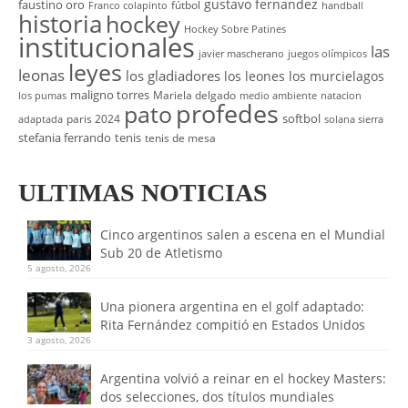
gustavo fernandez
faustino oro
fútbol
Franco colapinto
handball
historia
hockey
Hockey Sobre Patines
institucionales
las
javier mascherano
juegos olímpicos
leyes
leonas
los gladiadores
los leones
los murcielagos
maligno torres
Mariela delgado
los pumas
medio ambiente
natacion
profedes
pato
softbol
paris 2024
adaptada
solana sierra
stefania ferrando
tenis
tenis de mesa
ULTIMAS NOTICIAS
Cinco argentinos salen a escena en el Mundial
Sub 20 de Atletismo
5 agosto, 2026
Una pionera argentina en el golf adaptado:
Rita Fernández compitió en Estados Unidos
3 agosto, 2026
Argentina volvió a reinar en el hockey Masters:
dos selecciones, dos títulos mundiales