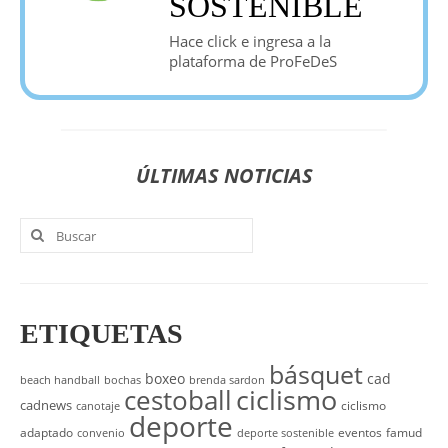
SOSTENIBLE
Hace click e ingresa a la
plataforma de ProFeDeS
ÚLTIMAS
NOTICIAS
Buscar
por:
ETIQUETAS
básquet
boxeo
cad
beach handball
bochas
brenda sardon
cestoball
ciclismo
cadnews
ciclismo
canotaje
deporte
adaptado
eventos
famud
convenio
deporte sostenible