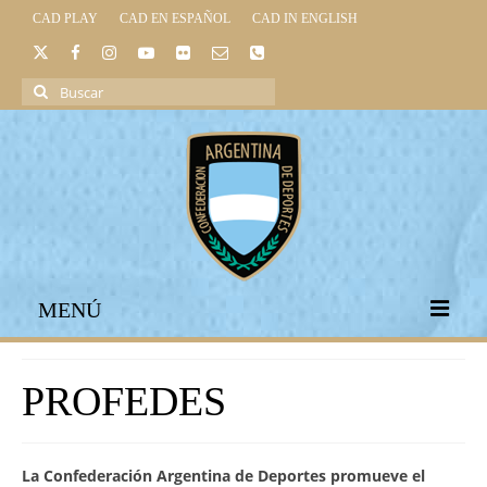
CAD PLAY
CAD EN ESPAÑOL
CAD IN ENGLISH
Buscar
por:
MENÚ
INICIO
PROFEDES
INSTITUCIONAL
LEGISLACIÓN DEPORTIVA
La Confederación Argentina de Deportes promueve el