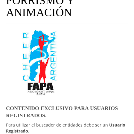
PORRISMO Y
UNIVERSO CAD
ANIMACIÓN
NOTICIAS
CAD MEDIA
CAD FEDERAL
CONTENIDO EXCLUSIVO PARA USUARIOS
REGISTRADOS.
Para utilizar el buscador de entidades debe ser un
Usuario
Registrado
.