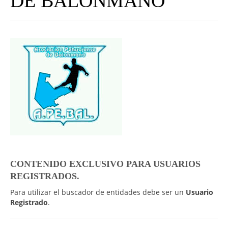
DE BALONMANO
UNIVERSO CAD
NOTICIAS
CAD MEDIA
CAD FEDERAL
CONTENIDO EXCLUSIVO PARA USUARIOS
REGISTRADOS.
Para utilizar el buscador de entidades debe ser un
Usuario
Registrado
.