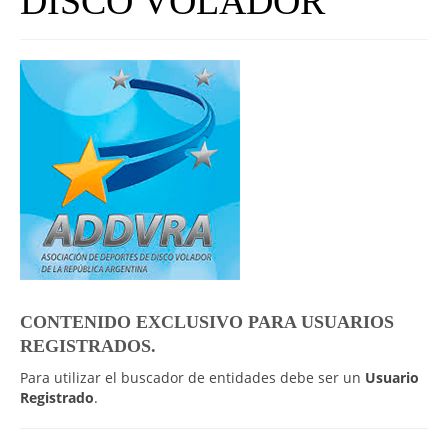
DISCO VOLADOR
UNIVERSO CAD
NOTICIAS
CAD MEDIA
CAD FEDERAL
CONTENIDO EXCLUSIVO PARA USUARIOS
REGISTRADOS.
Para utilizar el buscador de entidades debe ser un
Usuario
Registrado
.