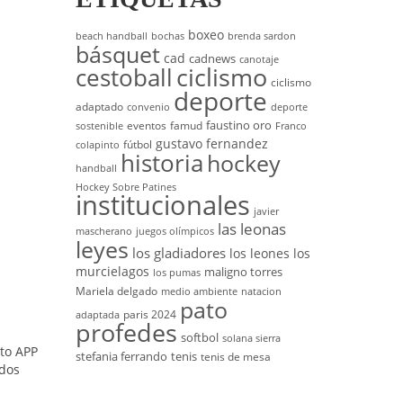
boxeo
beach handball
bochas
brenda sardon
básquet
cad
cadnews
canotaje
cestoball
ciclismo
ciclismo
deporte
adaptado
convenio
deporte
faustino oro
eventos
famud
sostenible
Franco
gustavo fernandez
fútbol
colapinto
historia
hockey
handball
Hockey Sobre Patines
institucionales
javier
las leonas
mascherano
juegos olímpicos
leyes
los gladiadores
los leones
los
murcielagos
maligno torres
los pumas
Mariela delgado
medio ambiente
natacion
pato
paris 2024
adaptada
profedes
softbol
solana sierra
ito APP
stefania ferrando
tenis
tenis de mesa
 dos