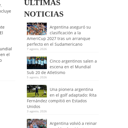
ULTIMAS
.
ncluye
NOTICIAS
nte
Argentina aseguró su
El
clasificación a la
AmeriCup 2027 tras un arranque
perfecto en el Sudamericano
undial
7 agosto, 2026
 en el
o
Cinco argentinos salen a
escena en el Mundial
Sub 20 de Atletismo
5 agosto, 2026
Una pionera argentina
en el golf adaptado: Rita
Fernández compitió en Estados
Unidos
3 agosto, 2026
Argentina volvió a reinar