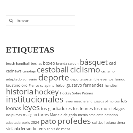
Buscar
por:
ETIQUETAS
básquet
boxeo
cad
beach handball
bochas
brenda sardon
cestoball
ciclismo
cadnews
ciclismo
canotaje
deporte
adaptado
eventos
famud
convenio
deporte sostenible
gustavo fernandez
faustino oro
fútbol
Franco colapinto
handball
historia
hockey
Hockey Sobre Patines
institucionales
las
javier mascherano
juegos olímpicos
leyes
leonas
los gladiadores
los leones
los murcielagos
maligno torres
Mariela delgado
los pumas
medio ambiente
natacion
profedes
pato
softbol
paris 2024
adaptada
solana sierra
stefania ferrando
tenis
tenis de mesa