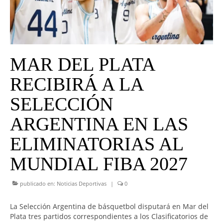
UNIVERSO CAD
NOTICIAS
CAD MEDIA
MAR DEL PLATA
CAD FEDERAL
RECIBIRÁ A LA
SELECCIÓN
ARGENTINA EN LAS
ELIMINATORIAS AL
MUNDIAL FIBA 2027
publicado en:
Noticias Deportivas
|
0
La Selección Argentina de básquetbol disputará en Mar del
Plata tres partidos correspondientes a los Clasificatorios de