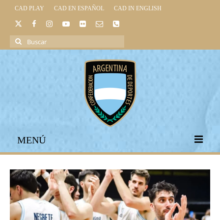
CAD PLAY
CAD EN ESPAÑOL
CAD IN ENGLISH
Buscar
por:
MENÚ
INICIO
INSTITUCIONAL
LEGISLACIÓN DEPORTIVA