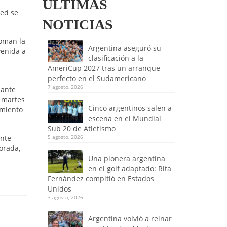
ULTIMAS
ped se
NOTICIAS
toman la
Argentina aseguró su
venida a
clasificación a la
AmeriCup 2027 tras un arranque
perfecto en el Sudamericano
7 agosto, 2026
 ante
l martes
Cinco argentinos salen a
amiento
escena en el Mundial
Sub 20 de Atletismo
ente
5 agosto, 2026
orada,
Una pionera argentina
en el golf adaptado: Rita
Fernández compitió en Estados
Unidos
3 agosto, 2026
Argentina volvió a reinar