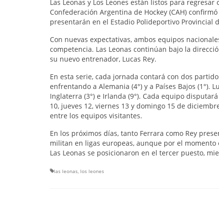
Las Leonas y Los Leones están listos para regresar o
Confederación Argentina de Hockey (CAH) confirmó
presentarán en el Estadio Polideportivo Provincial d
Con nuevas expectativas, ambos equipos nacionales,
competencia. Las Leonas continúan bajo la direcci
su nuevo entrenador, Lucas Rey.
En esta serie, cada jornada contará con dos partidos
enfrentando a Alemania (4°) y a Países Bajos (1°). L
Inglaterra (3°) e Irlanda (9°). Cada equipo disputa
10, jueves 12, viernes 13 y domingo 15 de diciembr
entre los equipos visitantes.
En los próximos días, tanto Ferrara como Rey prese
militan en ligas europeas, aunque por el momento e
Las Leonas se posicionaron en el tercer puesto, mi
las leonas
,
los leones