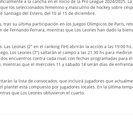
ficialmente a la cancha en el inicio de la Pro League 2024/2025. La
 que los seleccionados femenino y masculino de hockey sobre cés
e Santiago del Estero, del 10 al 15 de diciembre.
 tras su última participación en los Juegos Olímpicos de París, re
ón de Fernando Ferrara, mientras que Los Leones han dado la bien
: Las Leonas (2° en el ranking FIH) abrirán la acción a las 19:00 hs,
uego, Los Leones (7°) saltarán al campo a las 21:30 hs para medirse
rá dos encuentros contra cada rival, con fechas programadas para e
e, mientras que el miércoles 11 y sábado 14 serán días de enfrent
ntarán la lista de convocados, que incluirá jugadores que actualm
l plantel está compuesto por jugadores locales. En la última temp
entras que Los Leones obtuvieron el cuarto.