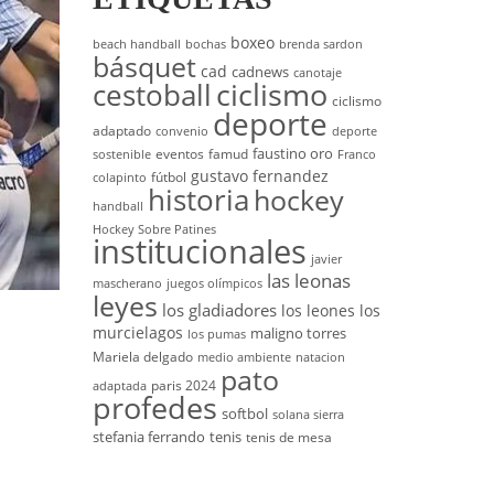
boxeo
beach handball
bochas
brenda sardon
básquet
cad
cadnews
canotaje
cestoball
ciclismo
ciclismo
deporte
adaptado
convenio
deporte
faustino oro
eventos
famud
sostenible
Franco
gustavo fernandez
fútbol
colapinto
historia
hockey
handball
Hockey Sobre Patines
institucionales
javier
las leonas
mascherano
juegos olímpicos
leyes
los gladiadores
los leones
los
murcielagos
maligno torres
los pumas
Mariela delgado
medio ambiente
natacion
pato
paris 2024
adaptada
profedes
softbol
solana sierra
stefania ferrando
tenis
tenis de mesa