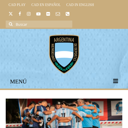
CAD PLAY
CAD EN ESPAÑOL
CAD IN ENGLISH
Buscar
por:
MENÚ
INICIO
INSTITUCIONAL
LEGISLACIÓN DEPORTIVA