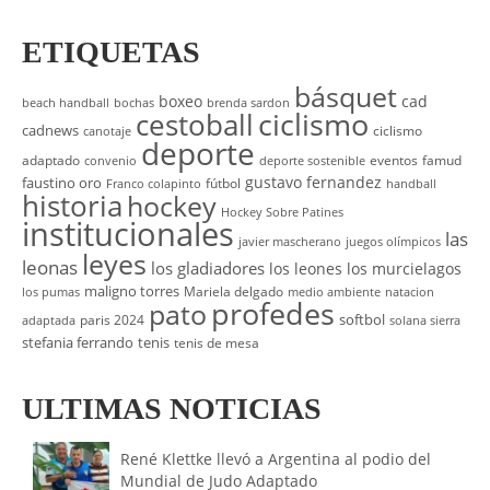
ETIQUETAS
básquet
boxeo
cad
beach handball
bochas
brenda sardon
cestoball
ciclismo
cadnews
ciclismo
canotaje
deporte
adaptado
eventos
famud
convenio
deporte sostenible
gustavo fernandez
faustino oro
fútbol
Franco colapinto
handball
historia
hockey
Hockey Sobre Patines
institucionales
las
javier mascherano
juegos olímpicos
leyes
leonas
los gladiadores
los leones
los murcielagos
maligno torres
Mariela delgado
los pumas
medio ambiente
natacion
profedes
pato
softbol
paris 2024
adaptada
solana sierra
stefania ferrando
tenis
tenis de mesa
ULTIMAS NOTICIAS
René Klettke llevó a Argentina al podio del
Mundial de Judo Adaptado