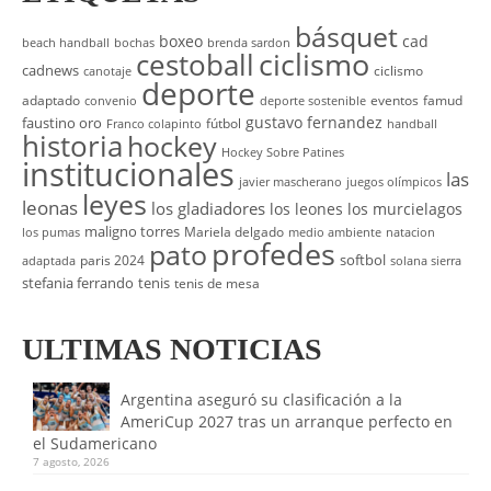
básquet
boxeo
cad
beach handball
bochas
brenda sardon
cestoball
ciclismo
cadnews
ciclismo
canotaje
deporte
adaptado
eventos
famud
convenio
deporte sostenible
gustavo fernandez
faustino oro
fútbol
Franco colapinto
handball
historia
hockey
Hockey Sobre Patines
institucionales
las
javier mascherano
juegos olímpicos
leyes
leonas
los gladiadores
los leones
los murcielagos
maligno torres
Mariela delgado
los pumas
medio ambiente
natacion
profedes
pato
softbol
paris 2024
adaptada
solana sierra
stefania ferrando
tenis
tenis de mesa
ULTIMAS NOTICIAS
Argentina aseguró su clasificación a la
AmeriCup 2027 tras un arranque perfecto en
el Sudamericano
7 agosto, 2026