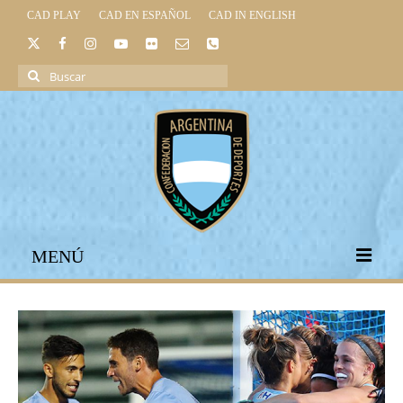
CAD PLAY
CAD EN ESPAÑOL
CAD IN ENGLISH
Buscar
por:
MENÚ
INICIO
INSTITUCIONAL
LEGISLACIÓN DEPORTIVA