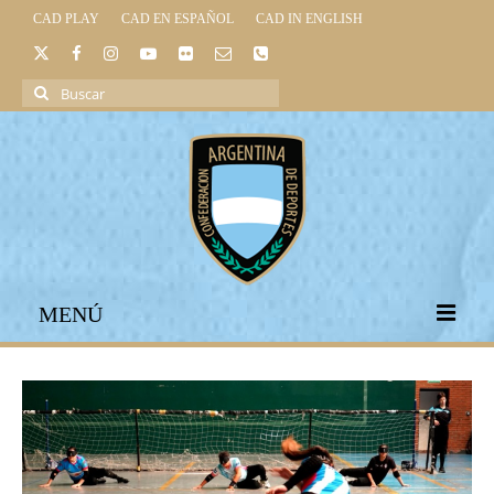
CAD PLAY
CAD EN ESPAÑOL
CAD IN ENGLISH
Buscar
por:
MENÚ
INICIO
INSTITUCIONAL
LEGISLACIÓN DEPORTIVA