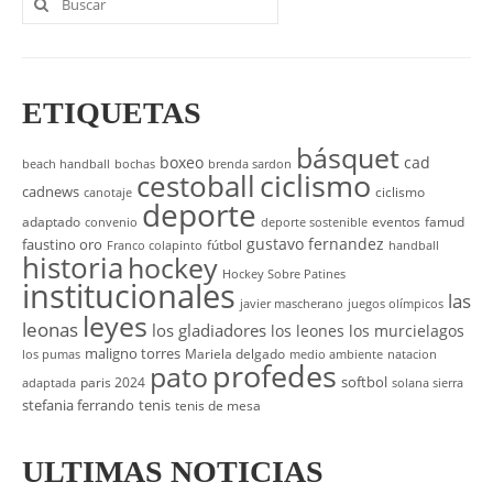
por:
ETIQUETAS
básquet
boxeo
cad
beach handball
bochas
brenda sardon
cestoball
ciclismo
cadnews
ciclismo
canotaje
deporte
adaptado
eventos
famud
convenio
deporte sostenible
gustavo fernandez
faustino oro
fútbol
Franco colapinto
handball
historia
hockey
Hockey Sobre Patines
institucionales
las
javier mascherano
juegos olímpicos
leyes
leonas
los gladiadores
los leones
los murcielagos
maligno torres
Mariela delgado
los pumas
medio ambiente
natacion
profedes
pato
softbol
paris 2024
adaptada
solana sierra
stefania ferrando
tenis
tenis de mesa
ULTIMAS NOTICIAS