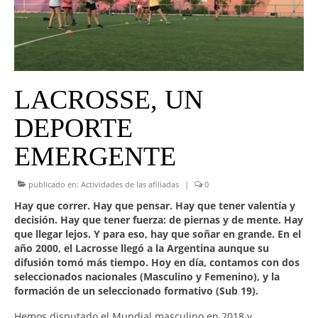
UNIVERSO CAD
NOTICIAS
CAD MEDIA
LACROSSE, UN
CAD FEDERAL
DEPORTE
EMERGENTE
publicado en:
Actividades de las afiliadas
|
0
Hay que correr. Hay que pensar. Hay que tener valentía y
decisión. Hay que tener fuerza: de piernas y de mente. Hay
que llegar lejos. Y para eso, hay que soñar en grande. En el
año 2000, el Lacrosse llegó a la Argentina aunque su
difusión tomó más tiempo. Hoy en día, contamos con dos
seleccionados nacionales (Masculino y Femenino), y la
formación de un seleccionado formativo (Sub 19).
Hemos disputado el Mundial masculino en 2018 y