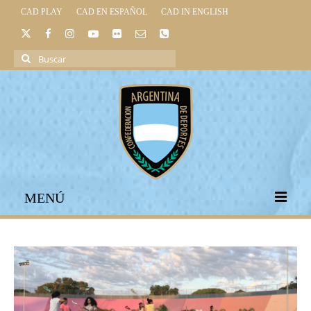
CAD PLAY
CAD EN ESPAÑOL
CAD IN ENGLISH
Buscar
por:
MENÚ
INICIO
INSTITUCIONAL
LEGISLACIÓN DEPORTIVA