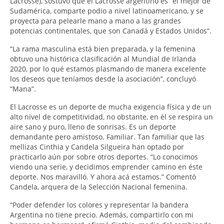
Lacrosse), sostuvo que el Lacrosse argentino es “el mejor de
Sudamérica, comparte podio a nivel latinoamericano, y se
proyecta para pelearle mano a mano a las grandes
potencias continentales, que son Canadá y Estados Unidos”.
“La rama masculina está bien preparada, y la femenina
obtuvo una histórica clasificación al Mundial de Irlanda
2020, por lo qué estamos plasmando de manera excelente
los deseos que teníamos desde la asociación”, concluyó
“Mana”.
El Lacrosse es un deporte de mucha exigencia física y de un
alto nivel de competitividad, no obstante, en él se respira un
aire sano y puro, lleno de sonrisas. Es un deporte
demandante pero amistoso. Familiar. Tan familiar que las
mellizas Cinthia y Candela Silgueira han optado por
practicarlo aún por sobre otros deportes. “Lo conocimos
viendo una serie, y decidimos emprender camino en éste
deporte. Nos maravilló. Y ahora acá estamos.” Comentó
Candela, arquera de la Selección Nacional femenina.
“Poder defender los colores y representar la bandera
Argentina no tiene precio. Además, compartirlo con mi