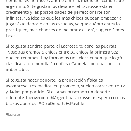
hermana es hermoso”, afirmó Cinthia, medio del combinado
argentino. Si te gustan los desafíos, el Lacrosse está en
crecimiento y las posibilidades de perfeccionarte son
infinitas. “La idea es que los más chicos puedan empezar a
jugar éste deporte en las escuelas, ya que cuánto antes lo
practiquen, mas chances de mejorar existen”, sugiere Flores
Leyes.
Si te gusta sentirte parte, el Lacrosse te abre las puertas.
“Nosotras eramos 5 chicas entre 30 chicos la primera vez
que entrenamos. Hoy formamos un seleccionado que logró
clasificar a un mundial”, confiesa Candela con una sonrisa
imborrable.
Si te gusta hacer deporte, la preparación física es
asombrosa: Los medios, en promedio, suelen correr entre 12
y 14 km por partido. Si estabas buscando un deporte
diferente, bienvenido. @ArgentinaLacrosse te espera con los
brazos abiertos. #OtroDeporteEsPosible
lacrosse