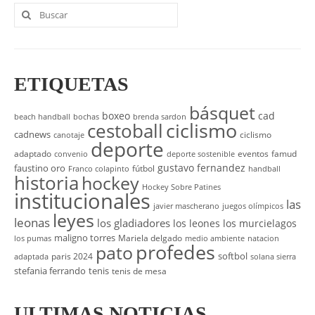
Buscar
por:
ETIQUETAS
básquet
boxeo
cad
beach handball
bochas
brenda sardon
cestoball
ciclismo
cadnews
ciclismo
canotaje
deporte
adaptado
eventos
famud
convenio
deporte sostenible
gustavo fernandez
faustino oro
fútbol
Franco colapinto
handball
historia
hockey
Hockey Sobre Patines
institucionales
las
javier mascherano
juegos olímpicos
leyes
leonas
los gladiadores
los leones
los murcielagos
maligno torres
Mariela delgado
los pumas
medio ambiente
natacion
profedes
pato
softbol
paris 2024
adaptada
solana sierra
stefania ferrando
tenis
tenis de mesa
ULTIMAS NOTICIAS